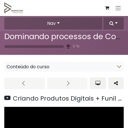
Pular para o conteúdo
Nav
Dominando processos de Compras
0
%
Conteúdo do curso
Criando Produtos Digitais + Funil de vendas