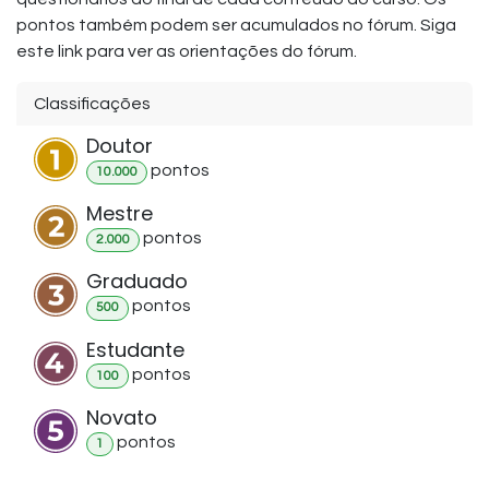
pontos também podem ser acumulados no fórum. Siga
este link para ver as orientações do fórum.
Classificações
Doutor
ponto
s
10.000
Mestre
ponto
s
2.000
Graduado
ponto
s
500
Estudante
ponto
s
100
Novato
ponto
s
1