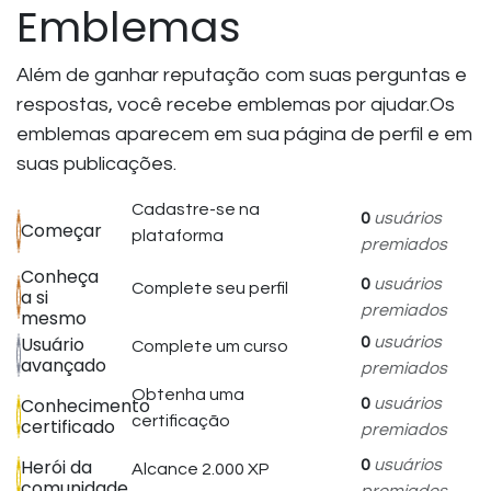
Emblemas
Além de ganhar reputação com suas perguntas e
respostas, você recebe emblemas por ajudar.
Os
emblemas aparecem em sua página de perfil e em
suas publicações.
Cadastre-se na
0
usuários
Começar
plataforma
premiados
Conheça
0
usuários
Complete seu perfil
a si
premiados
mesmo
Usuário
0
usuários
Complete um curso
avançado
premiados
Obtenha uma
Conhecimento
0
usuários
certificação
certificado
premiados
Herói da
0
usuários
Alcance 2.000 XP
comunidade
premiados